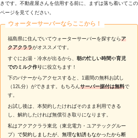
きです。不動産屋さんを信用する前に、まずは落ち着いてこの
ページを見てください。
ウォーターサーバーならここから！
福島県に住んでいてウォーターサーバーを探すなら
ア
クアクララ
がオススメです。
すぐにお湯・冷水が出るから、
朝の忙しい時間
や
育児
でのミルク作り
に役立ちます！
下のバナーからアクセスすると、1週間の無料お試し
（12L分）ができます。もちろん
サーバー据付は無料
で
す。
お試し後は、本契約したければそのまま利用できる
し、解約したければ無償引き取りになります。
私はアクアクララ東北（東北電力・ユアテックグルー
プ）
で契約しましたが、無理な勧誘もなかったから断