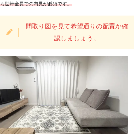
ら
世帯
全員
での
内見が必須です。
間取り図を見て希望通りの配置か確
認しましょう。