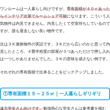
ワンルームは一人暮らし向けですが、
専有面積が４０㎡あった
らインテリア次第でルームシェア可能
になります。こういう人
気物件は内見できません。内見したくて空室待ちしているので
すが、誰も退去しない良い物件です。
次は３Ｋ激狭物件の実話です。３Ｋだから広いのかと思って内
見したところ、４畳半程度の部屋が３つあっただけで押し入れ
は一つしかありませんでした。３Ｋの意味を成さない例です。
それぞれの専有面積で出来ることをピックアップしました。
①専有面積１５～２５㎡｜一人暮らしギリギリ
遠方学生さん向けです。
勉強熱心な学生さんは参考書を積む